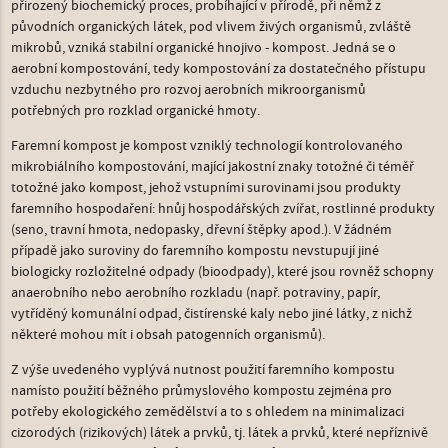
přirozený biochemický proces, probíhající v přírodě, při němž z
původních organických látek, pod vlivem živých organismů, zvláště
mikrobů, vzniká stabilní organické hnojivo - kompost. Jedná se o
aerobní kompostování, tedy kompostování za dostatečného přístupu
vzduchu nezbytného pro rozvoj aerobních mikroorganismů
potřebných pro rozklad organické hmoty.
Faremní kompost je kompost vzniklý technologií kontrolovaného
mikrobiálního kompostování, mající jakostní znaky totožné či téměř
totožné jako kompost, jehož vstupními surovinami jsou produkty
faremního hospodaření: hnůj hospodářských zvířat, rostlinné produkty
(seno, travní hmota, nedopasky, dřevní štěpky apod.). V žádném
případě jako suroviny do faremního kompostu nevstupují jiné
biologicky rozložitelné odpady (bioodpady), které jsou rovněž schopny
anaerobního nebo aerobního rozkladu (např. potraviny, papír,
vytříděný komunální odpad, čistírenské kaly nebo jiné látky, z nichž
některé mohou mít i obsah patogenních organismů).
Z výše uvedeného vyplývá nutnost použití faremního kompostu
namísto použití běžného průmyslového kompostu zejména pro
potřeby ekologického zemědělství a to s ohledem na minimalizaci
cizorodých (rizikových) látek a prvků, tj. látek a prvků, které nepříznivě