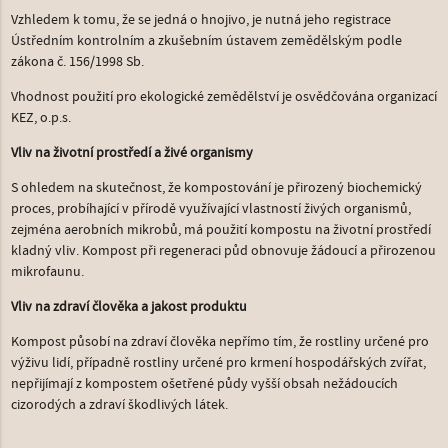
Vzhledem k tomu, že se jedná o hnojivo, je nutná jeho registrace
Ústředním kontrolním a zkušebním ústavem zemědělským podle
zákona č. 156/1998 Sb.
Vhodnost použití pro ekologické zemědělství je osvědčována organizací
KEZ, o.p.s.
Vliv na životní prostředí a živé organismy
S ohledem na skutečnost, že kompostování je přirozený biochemický
proces, probíhající v přírodě využívající vlastností živých organismů,
zejména aerobních mikrobů, má použití kompostu na životní prostředí
kladný vliv. Kompost při regeneraci půd obnovuje žádoucí a přirozenou
mikrofaunu.
Vliv na zdraví člověka a jakost produktu
Kompost působí na zdraví člověka nepřímo tím, že rostliny určené pro
výživu lidí, případně rostliny určené pro krmení hospodářských zvířat,
nepřijímají z kompostem ošetřené půdy vyšší obsah nežádoucích
cizorodých a zdraví škodlivých látek.