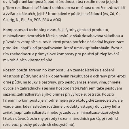
ovlivňují zrání kompostů, půdní úrodnost, růst rostlin nebo je jejich
příjem rostlinami nežádoucí s ohledem na možnost ohrožení zdraví lidí
a zvířat a dále těch, jejichž hromadění v půdě je nežádoucí (As, Cd, Cr,
Cu, Hg, Ni, Pb, Zn, PCB, PAU a AOX).
Kompostovací technologie zaručuje fytohygienizaci produktu,
minimalizace cizorodých látek a prvků je však dosahována skladbou a
původem vstupních surovin. Není proto potřeba následná hygienizace
produktu například propařováním, které umrtvuje mikrobiální život a
tím znehodnocuje průmyslové komposty pro použití při zlepšování
mikrobiálních vlastností půd.
Rozsah použití faremního kompostu je v zemědělství ke zlepšení
vlastností půdy, hnojení a k opatřením rekultivace a ochrany proti erozi
orné půdy, na louky a pastviny, pro pěstování zeleniny, vína, chmele,
ovoce a v zahradnictví i lesním hospodářství.Patří sem také pěstování
sazenic, zahrádkářství a jako příměs při výrobě substrátů. Použití
faremního kompostu je vhodné nejen pro ekologické zemědělství, ale
všude tam, kde následně rostlinné produkty vstupují do výživy lidí a
zvířat (např. zahrádkářství) nebo je žádoucí minimalizace cizorodých
látek z důvodů ochrany přírody ( území národních parků, přírodních
rezervací, plochy původních ekosystémů).