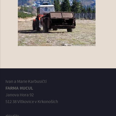
Ivan a Marie Karbusičtí
FARMA HUCUL
Janova Hora 92
512 38 Vítkovice v Krkonoších
aktuality